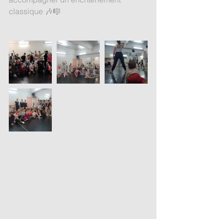
classique 🎶🎼