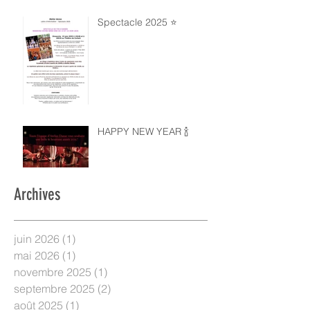
Spectacle 2025 ⭐️
HAPPY NEW YEAR 🍾
Archives
juin 2026
(1)
1 post
mai 2026
(1)
1 post
novembre 2025
(1)
1 post
septembre 2025
(2)
2 posts
août 2025
(1)
1 post