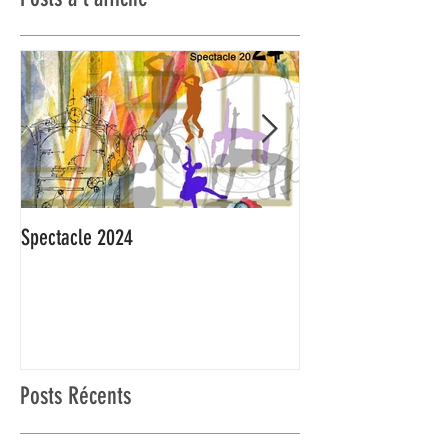
Spectacle 2024
On l'attendait : C'es
Posts Récents