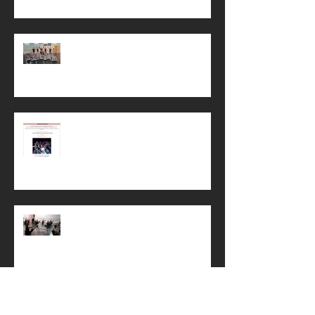
Stage de la Toussaint 🎃
Sortie spectacle !
Reprise !