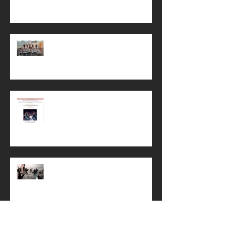
Stage de la Toussaint 🎃
Sortie spectacle !
Reprise !