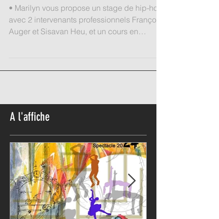
Octobre 2018 de 18h30 à 20h30
• Marilyn vous propose un stage de hip-hop
avec 2 intervenants professionnels François
Auger et Sisavan Heu, et un cours en
binôme avec...
A l'affiche