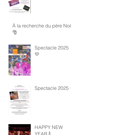
À la recherche du père Noël
🎅
Spectacle 2025
💛
Spectacle 2025 ⭐️
HAPPY NEW
YEAR 🍾