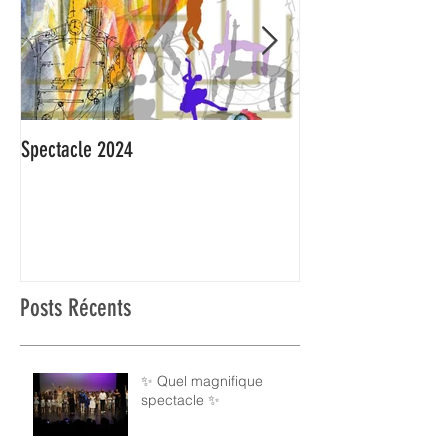
Spectacle 2024
On l'attendait : C'es
Posts Récents
✨ Quel magnifique
spectacle ✨