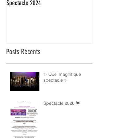
Spectacle 2024
On l'attendait : C'es
Posts Récents
✨ Quel magnifique
spectacle ✨
Spectacle 2026 🌟