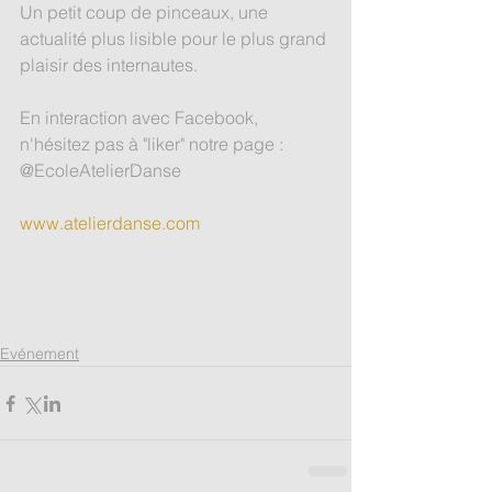
Un petit coup de pinceaux, une 
actualité plus lisible pour le plus grand 
plaisir des internautes.
En interaction avec Facebook, 
n'hésitez pas à "liker" notre page : 
@EcoleAtelierDanse
www.atelierdanse.com
Evénement